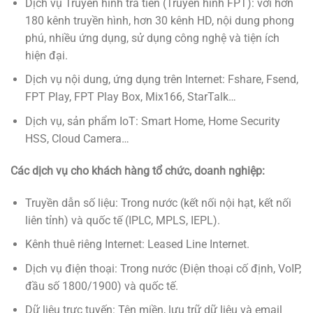
Dịch vụ Truyền hình trả tiền (Truyền hình FPT): với hơn
180 kênh truyền hình, hơn 30 kênh HD, nội dung phong
phú, nhiều ứng dụng, sử dụng công nghệ và tiện ích
hiện đại.
Dịch vụ nội dung, ứng dụng trên Internet: Fshare, Fsend,
FPT Play, FPT Play Box, Mix166, StarTalk…
Dịch vụ, sản phẩm IoT: Smart Home, Home Security
HSS, Cloud Camera…
Các dịch vụ cho khách hàng tổ chức, doanh nghiệp:
Truyền dẫn số liệu: Trong nước (kết nối nội hạt, kết nối
liên tỉnh) và quốc tế (IPLC, MPLS, IEPL).
Kênh thuê riêng Internet: Leased Line Internet.
Dịch vụ điện thoại: Trong nước (Điện thoại cố định, VoIP,
đầu số 1800/1900) và quốc tế.
Dữ liệu trực tuyến: Tên miền, lưu trữ dữ liệu và email