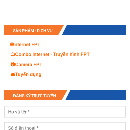
SẢN PHẨM - DỊCH VỤ
🌐Internet FPT
📺Combo Internet - Truyền hình FPT
📷Camera FPT
💼Tuyển dụng
ĐĂNG KÝ TRỰC TUYẾN