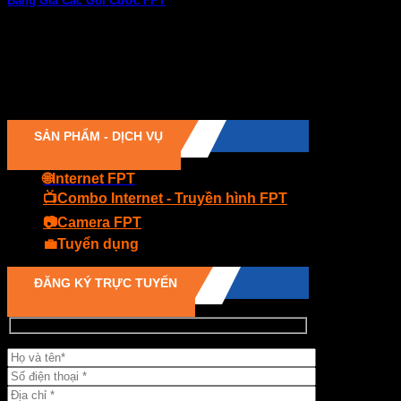
Bảng Giá Các Gói Cước FPT
FPT Telecom xin trân trọng giới thiệu “Bảng giá cước Internet/
1 Bình luận
05
Th5
SẢN PHẨM - DỊCH VỤ
🌐Internet FPT
📺Combo Internet - Truyền hình FPT
📷Camera FPT
💼Tuyển dụng
ĐĂNG KÝ TRỰC TUYẾN