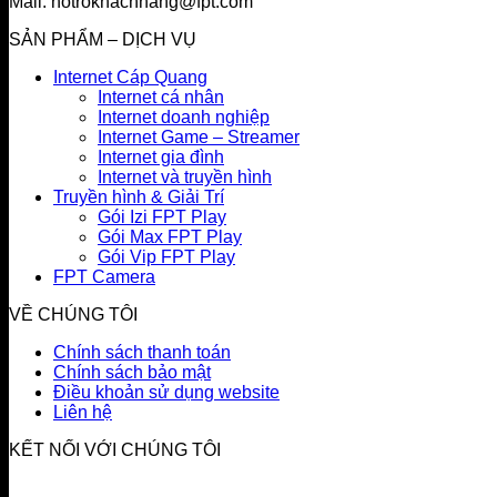
Mail: hotrokhachhang@fpt.com
SẢN PHẨM – DỊCH VỤ
Internet Cáp Quang
Internet cá nhân
Internet doanh nghiệp
Internet Game – Streamer
Internet gia đình
Internet và truyền hình
Truyền hình & Giải Trí
Gói Izi FPT Play
Gói Max FPT Play
Gói Vip FPT Play
FPT Camera
VỀ CHÚNG TÔI
Chính sách thanh toán
Chính sách bảo mật
Điều khoản sử dụng website
Liên hệ
KẾT NỐI VỚI CHÚNG TÔI