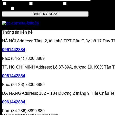
INTERNET
Mạng + Cáp TV
CAMRA
FPT
Gói FPT Play
CHI NHÁNH TP.HCM
Thông tin liên hệ
HÀ NỘI Address: Tầng 2, tòa nhà FPT Cầu Giấy, số 17 Duy T
0961442884
Fax: (84-24) 7300 8889
TP. HỒ CHÍ MINH Address: Lô 37-39A, đường 19, KCX Tân T
0961442884
Fax: (84-28) 7300 8889
ĐÀ NẴNG Address: 182 – 184 Đường 2 tháng 9, Hải Châu Tel
0961442884
Fax: (84-236) 3899 889