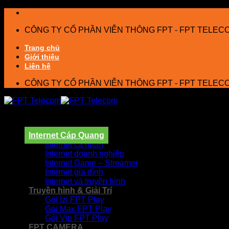
Bỏ
qua
CÔNG TY CỔ PHẦN VIỄN THÔNG FPT - FPT TELEC
nội
dung
Trang chủ
Giới thiệu
Liên hệ
CÔNG TY CỔ PHẦN VIỄN THÔNG FPT - FPT TELEC
Internet Cáp Quang
Internet cá nhân
Internet doanh nghiệp
Internet Game – Streamer
Internet gia đình
Internet và truyền hình
Truyền hình & Giải Trí
Gói Izi FPT Play
Gói Max FPT Play
Gói Vip FPT Play
FPT CAMERA