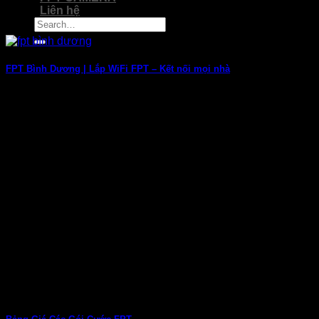
Liên hệ
FPT Bình Dương | Lắp WiFi FPT – Kết nối mọi nhà
FPT Bình Dương – Đăng Ký Internet WiFi FPT Giá Tốt Nhất Tron
13
Th6