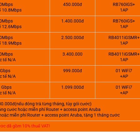
0Mbps
450.000đ
RB760iGS+
ế 10.8Mbps
1AP
0Mbps
1.400.000đ
RB760iGS+
ế 12.6Mbps
1AP
0Mbps
2.500.000đ
RB4011iGSMR+
ế 18.9Mbps
1AP
0Mbps
3.400.000
RB4011iGSMR+
c tế N/A
1AP
 Gbps
999.000đ
01 WiFi7
c tế N/A
+AP
 Gbps
1.099.000đ
01 WiFi7
c tế N/A
+AP
000.000đ(nếu đóng trả từng tháng, tùy gói cước)
áng cước hoặc miễn phí Router + access point Aruba
hoặc miễn phí Router + access point Aruba, tặng 1 tháng cước
ước đã gồm 10% thuế VAT!