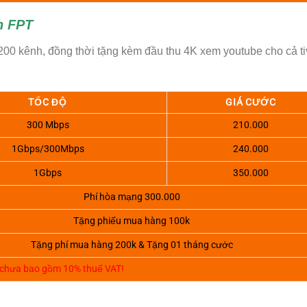
nh FPT
200 kênh, đồng thời tặng kèm đầu thu 4K xem youtube cho cả ti
TỐC ĐỘ
GIÁ CƯỚC
300 Mbps
210.000
1Gbps/300Mbps
240.000
1Gbps
350.000
Phí hòa mạng 300.000
Tặng phiếu mua hàng 100k
Tặng phí mua hàng 200k & Tặng 01 tháng cước
 chưa bao gồm 10% thuế VAT!