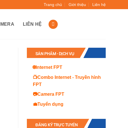
Trang chủ
Giới thiệu
Liên hệ
AMERA
LIÊN HỆ
SẢN PHẨM - DỊCH VỤ
🌐Internet FPT
📺Combo Internet - Truyền hình
FPT
📷Camera FPT
💼Tuyển dụng
ĐĂNG KÝ TRỰC TUYẾN