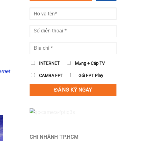
INTERNET
Mạng + Cáp TV
ernet
CAMRA FPT
Gói FPT Play
CHI NHÁNH TP.HCM