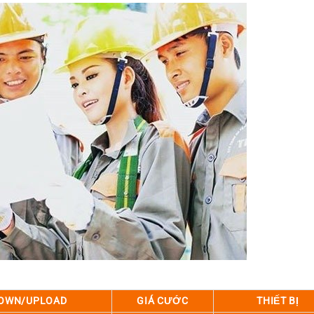
DOWN/UPLOAD
GIÁ CƯỚC
THIẾT BỊ