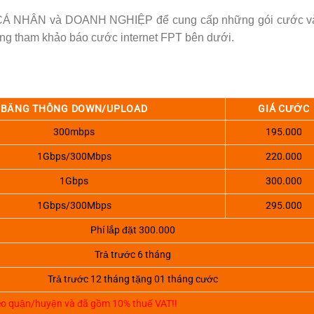
là CÁ NHÂN và DOANH NGHIỆP để cung cấp những gói cước v
ng tham khảo báo cước internet FPT bên dưới.
BĂNG THÔNG DOWN/UPLOAD
GIÁ CƯỚC
300mbps
195.000
1Gbps/300Mbps
220.000
1Gbps
300.000
1Gbps/300Mbps
295.000
Phí lắp đặt 300.000
Trả trước 6 tháng
Trả trước 12 tháng tặng 01 tháng cước
heo quận/huyện và đã gồm 10% thuế VAT!!