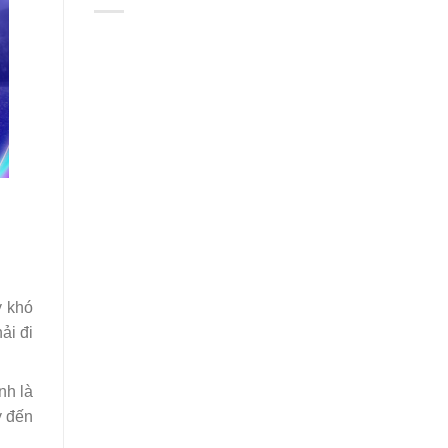
y khó
ải đi
nh là
y đến