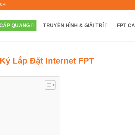
COM
 CÁP QUANG
TRUYỀN HÌNH & GIẢI TRÍ
FPT C
ý Lắp Đặt Internet FPT