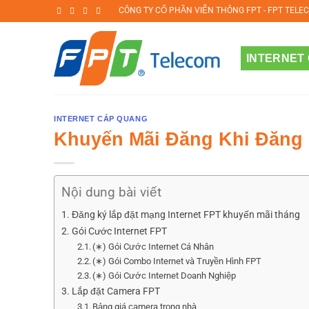
Bỏ
CÔNG TY CỔ PHẦN VIỄN THÔNG FPT - FPT TELE
qua
nội
INTERNET
dung
INTERNET CÁP QUANG
Khuyến Mãi Đăng Khi Đăng K
Nội dung bài viết
Đăng ký lắp đặt mạng Internet FPT khuyến mãi tháng
Gói Cước Internet FPT
(∗) Gói Cước Internet Cá Nhân
(∗) Gói Combo Internet và Truyền Hình FPT
(∗) Gói Cước Internet Doanh Nghiệp
Lắp đặt Camera FPT
Bảng giá camera trong nhà