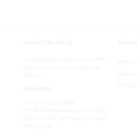
THÔNG TIN LIÊN HỆ
SẢN PH
HÀ NỘI Address: Tầng 2, tòa nhà FPT
Internet
Cầu Giấy, số 17 Duy Tân, Quận Cầu
Truyền hì
Giấy Tel:
FPT Cam
0961442884
Fax: (84-24) 7300 8889
TP. HỒ CHÍ MINH Address: Lô 37-39A,
đường 19, KCX Tân Thuận, Tân Thuận
Đông, Q7 Tel: