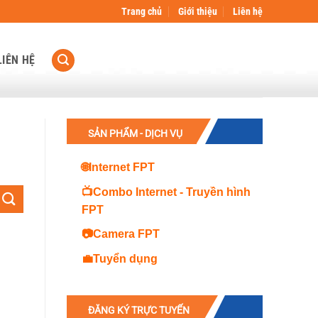
Trang chủ
Giới thiệu
Liên hệ
LIÊN HỆ
SẢN PHẨM - DỊCH VỤ
🌐Internet FPT
📺Combo Internet - Truyền hình
FPT
📷Camera FPT
💼Tuyển dụng
ĐĂNG KÝ TRỰC TUYẾN