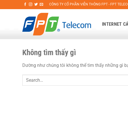
Bỏ
CÔNG TY CỔ PHẦN VIỄN THÔNG FPT - FPT TELE
qua
nội
INTERNET C
dung
Không tìm thấy gì
Dường như chúng tôi không thể tìm thấy những gì bạn