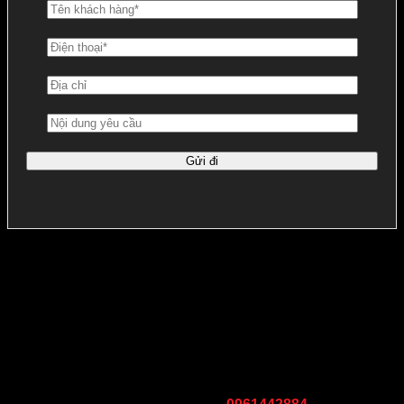
Địa chỉ
Tại Hà Nội: Tầng 5, toà nhà PVI, số 1 Phạm Văn Bạch, Quận
Cầu Giấy, Hà Nội
Tại Thành phố Hồ Chí Minh: Tầng 1, toà nhà FPT Tân
Thuận 2, 29B-31B-33B đường số 8, KCX Tân Thuận,
Phường Tân Thuận Đông, Quận 7, TP.HCM