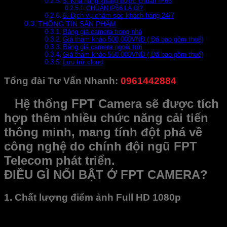
5. Khả năng kháng nước chuẩn IP66
CHUẨN IP66 LÀ GÌ?
6. Dịch vụ chăm sóc khách hàng 24/7
THÔNG TIN SẢN PHẨM
Bảng giá camera trong nhà
Giá tham khảo 500,000VNĐ ( Đã bao gồm thuế)
Bảng giá camera ngoài trời
Giá tham khảo 550.000VNĐ ( Đã bao gồm thuế)
Lưu trữ cloud
Tổng đài Tư Vấn Nhanh:
0961442884
Hệ thống FPT Camera sẽ được tích
hợp thêm nhiều chức năng cải tiến
thông minh, mang tính đột phá về
công nghệ do chính đội ngũ FPT
Telecom phát triển.
ĐIỀU GÌ NỔI BẬT Ở FPT CAMERA?
1. Chất lượng điểm ảnh Full HD 1080p
Chất lượng hình ảnh Full HD. Hiển thị chuẩn màu sắc trong
điều kiện thiếu sáng