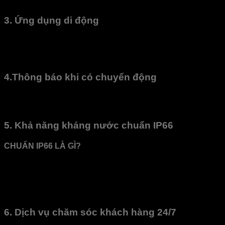
hình trực tuyến.
3. Ứng dụng di động
Với
ứng dụng
quan sát
camera
từ xa, chỉ cần bật 3g hoặc bắt
wifi khác là có thể xem được camera ở bất kì đâu, tiết kiệm
thời gian mà luôn an tâm.
4.Thông báo khi có chuyển động
Giúp cảnh báo khi có những chuyển động bất thường khi
bạn không có nhiều thời gian quan sát.
5. Khả năng kháng nước chuẩn IP66
CHUẨN IP66 LÀ GÌ?
Chuẩn IP66 được định nghĩa là camera khi lắp ngoài trời
vẫn được bảo vệ tốt với bụi bẩn, đảm bảo hoạt động tốt trong
môi trường nhiều bụi. Camera quan sát vẫn được bảo vệ tốt
nếu như bị ngập nước hoàn toàn.
6. Dịch vụ chăm sóc khách hàng 24/7