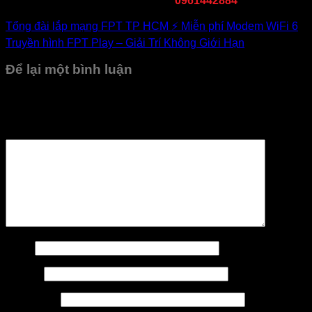
Tổng đài hỗ trợ giải đáp nhanh:
0961442884
Tổng đài lắp mạng FPT TP HCM ⚡️ Miễn phí Modem WiFi 6
Truyền hình FPT Play – Giải Trí Không Giới Hạn
Để lại một bình luận
Email của bạn sẽ không được hiển thị công khai.
Các
trường bắt buộc được đánh dấu
*
Bình luận
*
Tên
*
Email
*
Trang web