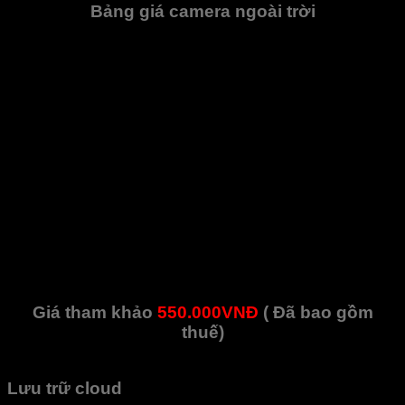
Bảng giá camera ngoài trời
Cảm biến hình ảnh chíp Sony 1/2.8″ IMX307
Tốc độ khung hình 24/30fps@2MP(1920.1080)
Chuẩn nén H264, H264+, H265
Độ nhạy màu (EXIR) giúp hiển thị đầy đủ màu sắc ở
cường độ ánh sáng 0.028Lux, hiển thị sắc nét trong
điều kiện bóng đêm 0.0Lux
Chế độ ngược sáng WDR
Chế độ ADR tự động sao lưu dữ liệu khi mất kiết nối
mạng với bộ nhớ đệm trong 24h
Ống kính 6.0mm, góc nhìn 550
Trang bị hồng ngoại 20m
Trang bị khả năng
kháng bụi, kháng nước IP66
Kết nối mạng Lan
Giá tham khảo
550.000VNĐ
( Đã bao gồm
thuế)
Lưu trữ cloud