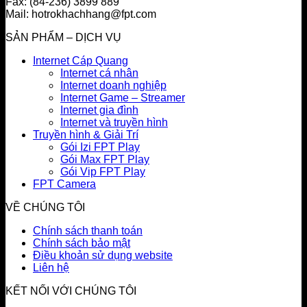
Fax: (84-236) 3899 889
Mail: hotrokhachhang@fpt.com
SẢN PHẨM – DỊCH VỤ
Internet Cáp Quang
Internet cá nhân
Internet doanh nghiệp
Internet Game – Streamer
Internet gia đình
Internet và truyền hình
Truyền hình & Giải Trí
Gói Izi FPT Play
Gói Max FPT Play
Gói Vip FPT Play
FPT Camera
VỀ CHÚNG TÔI
Chính sách thanh toán
Chính sách bảo mật
Điều khoản sử dụng website
Liên hệ
KẾT NỐI VỚI CHÚNG TÔI