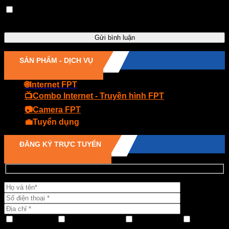
Lưu tên của tôi, email, và trang web trong trình duyệt này
cho lần bình luận kế tiếp của tôi.
SẢN PHẨM - DỊCH VỤ
🌐Internet FPT
📺Combo Internet - Truyền hình FPT
📷Camera FPT
💼Tuyển dụng
ĐĂNG KÝ TRỰC TUYẾN
INTERNET
Mạng + Cáp TV
CAMRA FPT
Gói FPT
Play