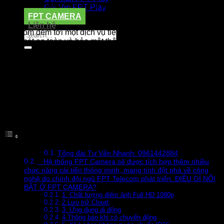
phần viễn thông FPT (FPT Telecom), được ra mắt thị trường
Gói Vip FPT Play
Việt Nam vào năm 2019. Với mục tiêu phục vụ số lượng lớn
FPT CAMERA
khách hàng sử dụng hệ thống Camera an ninh, FPT
Liên hệ
Telecom đem tới một dịch vụ tiện lợi – thông minh, hỗ trợ
giám sát an toàn và bảo mật thông tin.
Ưu điểm chính của FPT Camera là
ổn định về tín hiệu,
chất lượng hình ảnh cao, kết nối với nhiều thiết bị di
động, sử dụng lưu trữ Cloud
. Bên cạnh đó, khách hàng
luôn luôn được FPT đồng hành cùng quá trình sử dụng
về
bảo hành, bảo trì, hỗ trợ trực tuyến 24/7
.
Nội dung bài viết
Tổng đài Tư Vấn Nhanh: 0961442884
Hệ thống FPT Camera sẽ được tích hợp thêm nhiều
chức năng cải tiến thông minh, mang tính đột phá về công
nghệ do chính đội ngũ FPT Telecom phát triển. ĐIỀU GÌ NỔI
BẬT Ở FPT CAMERA?
1. Chất lượng điểm ảnh Full HD 1080p
2.Lưu trữ Cloud:
3. Ứng dụng di động
4.Thông báo khi có chuyển động