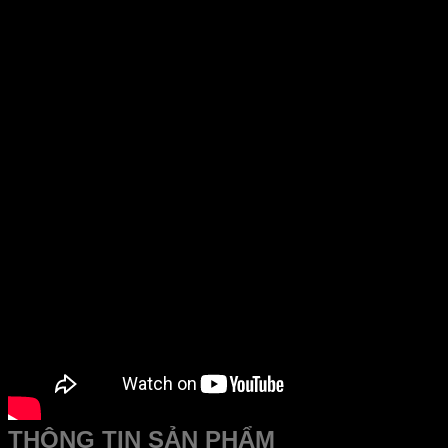
Độ ngũ kỹ thuật hỗ trợ nhanh chóng làm việc cả thứ 7, chủ
nhật và cả ngày lễ.
THÔNG TIN SẢN PHẨM