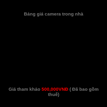
Bảng giá camera trong nhà
Cảm biến hình ảnh chíp Sony 1/2.8″ IMX307
Tốc độ khung hình 24/30fps@2MP(1920.1080)
Chuẩn nén H264, H264+, H265
Độ nhạy màu (EXIR) giúp hiển thị đầy đủ màu sắc ở
cường độ ánh sáng 0.028Lux, hiển thị sắc nét trong
điều kiện bóng đêm 0.0Lux
Chế độ ngược sáng WDR
Chế độ ADR tự động sao lưu dữ liệu khi mất kiết nối
mạng với bộ nhớ đệm trong 24h
Ống kính 2.8mm, góc nhìn 95º
Trang bị hồng ngoại 10m
Kết nối mạng Lan, Wifi
Giá tham khảo
500,000VNĐ
( Đã bao gồm
thuế)