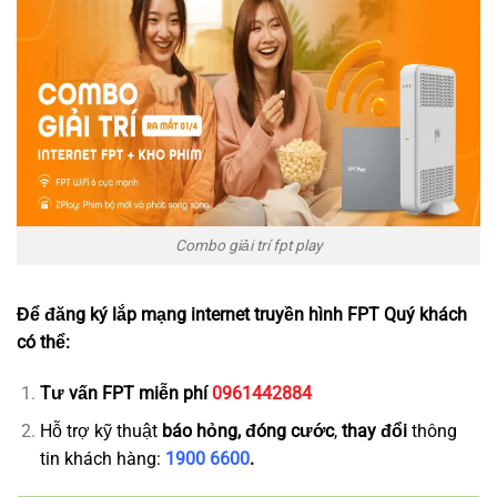
Combo giải trí fpt play
Để đăng ký lắp mạng internet truyền hình FPT Quý khách
có thể:
Tư vấn
FPT miễn phí
0961442884
Hỗ trợ kỹ thuật
báo hỏng, đóng cước
,
thay đổi
thông
tin khách hàng:
1900 6600
.