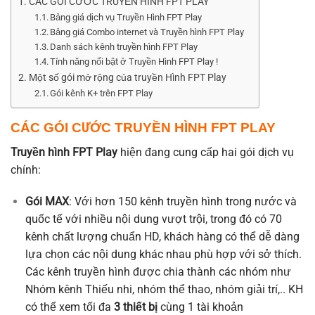
CÁC GÓI CƯỚC TRUYỀN HÌNH FPT PLAY
Bảng giá dịch vụ Truyền Hình FPT Play
Bảng giá Combo internet và Truyền hình FPT Play
Danh sách kênh truyền hình FPT Play
Tính năng nổi bật ở Truyền Hình FPT Play !
Một số gói mở rộng của truyền Hình FPT Play
Gói kênh K+ trên FPT Play
CÁC GÓI CƯỚC TRUYỀN HÌNH FPT PLAY
Truyền hình FPT Play
hiện đang cung cấp hai gói dịch vụ
chính:
Gói MAX
: Với hơn 150 kênh truyền hình trong nước và
quốc tế với nhiều nội dung vượt trội, trong đó có 70
kênh chất lượng chuẩn HD, khách hàng có thể dễ dàng
lựa chọn các nội dung khác nhau phù hợp với sở thích.
Các kênh truyền hình được chia thành các nhóm như
Nhóm kênh Thiếu nhi, nhóm thể thao, nhóm giải trí,.. KH
có thể xem tối đa
3 thiết bị
cùng 1 tài khoản