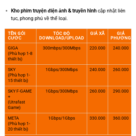
Kho phim truyện điện ảnh & truyền hình
cập nhật liên
tục, phong phú về thể loại.
TÊN GÓI
TỐC ĐỘ
GIÁ XÃ
GIÁ
CƯỚC
DOWNLOAD/UPLOAD
PHƯỜNG
GIGA
300mbps/300Mbps
220.000
240.000
(Phù hợp 1-8
thiết bị)
SKY
1Gbps/300Mbps
240.000
260.000
(Phù hợp 1-
15 thiết bị)
SKY F-GAME
1Gbps/300Mbps
260.000
290.000
+
(Utrafast
Game)
META
1Gbps/1Gbps
330.000
360.000
(Phù hợp 1-
20 thiết bị)