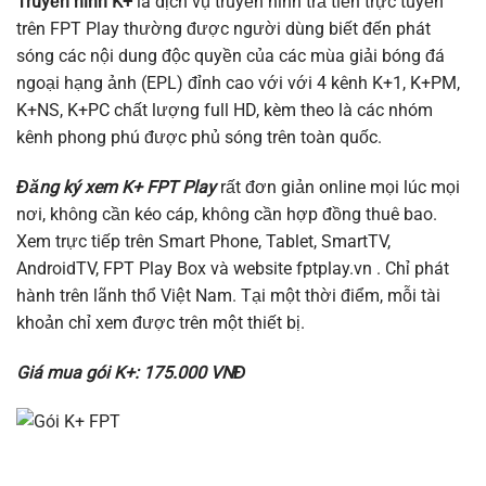
Truyền hình K+
là dịch vụ truyền hình trả tiền trực tuyến
trên FPT Play thường được người dùng biết đến phát
sóng các nội dung độc quyền của các mùa giải bóng đá
ngoại hạng ảnh (EPL) đỉnh cao với với 4 kênh K+1, K+PM,
K+NS, K+PC chất lượng full HD, kèm theo là các nhóm
kênh phong phú được phủ sóng trên toàn quốc.
Đăng ký xem K+ FPT Play
rất đơn giản online mọi lúc mọi
nơi, không cần kéo cáp, không cần hợp đồng thuê bao.
Xem trực tiếp trên Smart Phone, Tablet, SmartTV,
AndroidTV, FPT Play Box và website fptplay.vn . Chỉ phát
hành trên lãnh thổ Việt Nam. Tại một thời điểm, mỗi tài
khoản chỉ xem được trên một thiết bị.
Giá mua gói K+:
175.000 VNĐ