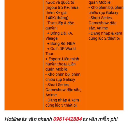
nước và quốc tế
quân Mobile
(ngoại trừ K+, mua
- Kho phim bộ, phim
thêm K+ giá
chiếu rạp Galaxy
140K/tháng)
- Short Series,
- Trực tiếp & độc
Gameshow đặc
quyền:
sắc, Anime
+ Bóng Đá: FA,
- Đăng nhập & xem
Vleage
cùng lúc 2 thiết bị
+ Bóng Rổ: NBA
+ Golf: DP World
Tour
+ Esport: Liên minh
huyền thoại, Liên
quân Mobile
- Kho phim bộ, phim
chiếu rạp Galaxy
- Short Series,
Gameshow đặc sắc,
Anime
- Đăng nhập & xem
cùng lúc 3 thiết bị
Hotline tư vấn nhanh
0961442884
tư vấn miễn phí