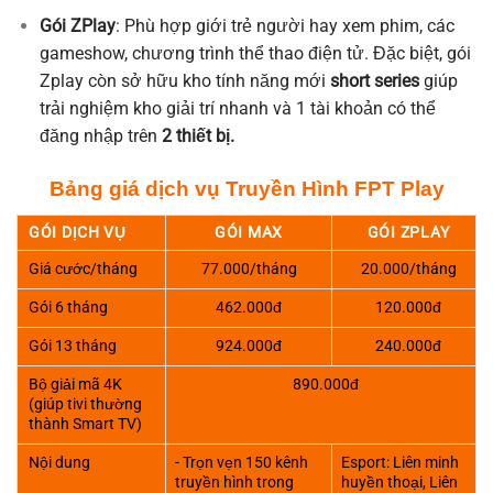
Gói ZPlay
: Phù hợp giới trẻ người hay xem phim, các
gameshow, chương trình thể thao điện tử. Đặc biệt, gói
Zplay còn sở hữu kho tính năng mới
short series
giúp
trải nghiệm kho giải trí nhanh và 1 tài khoản có thể
đăng nhập trên
2 thiết bị.
Bảng giá dịch vụ Truyền Hình FPT Play
GÓI DỊCH VỤ
GÓI MAX
GÓI ZPLAY
Giá cước/tháng
77.000/tháng
20.000/tháng
Gói 6 tháng
462.000đ
120.000đ
Gói 13 tháng
924.000đ
240.000đ
Bộ giải mã 4K
890.000đ
(giúp tivi thường
thành Smart TV)
Nội dung
- Trọn vẹn 150 kênh
Esport: Liên minh
truyền hình trong
huyền thoại, Liên