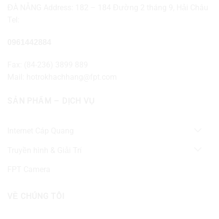
ĐÀ NẴNG Address: 182 – 184 Đường 2 tháng 9, Hải Châu
Tel:
0961442884
Fax: (84-236) 3899 889
Mail: hotrokhachhang@fpt.com
SẢN PHẨM – DỊCH VỤ
Internet Cáp Quang
Truyền hình & Giải Trí
FPT Camera
VỀ CHÚNG TÔI