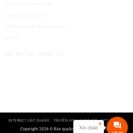
Chính sách thanh toán
Chính sách bảo mật
Điều khoản sử dụng website
Liên hệ
KẾT NỐI VỚI CHÚNG TÔI
INTERNET CÁP QUANG
TRUYỀN HÌNH & GIẢI TRÍ
FPT CAMERA
Xin chào
Copyright 2026 © Bản quyền thuộc FPT TELECOM