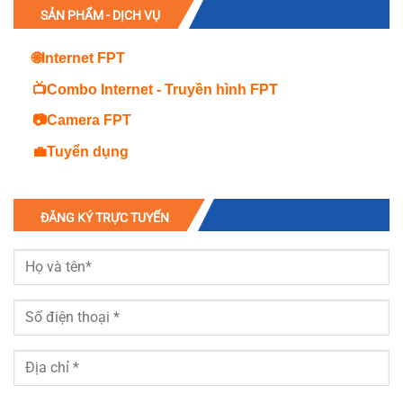
SẢN PHẨM - DỊCH VỤ
🌐Internet FPT
📺Combo Internet - Truyền hình FPT
📷Camera FPT
💼Tuyển dụng
ĐĂNG KÝ TRỰC TUYẾN