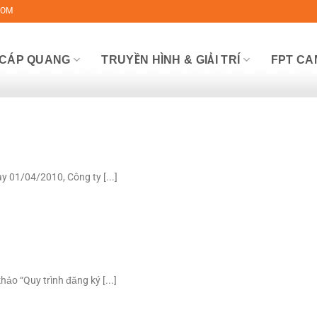
COM
 CÁP QUANG
TRUYỀN HÌNH & GIẢI TRÍ
FPT C
y 01/04/2010, Công ty [...]
o “Quy trình đăng ký [...]