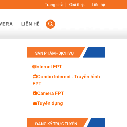
Trang chủ
Giới thiệu
Liên hệ
AMERA
LIÊN HỆ
SẢN PHẨM - DỊCH VỤ
🌐Internet FPT
📺Combo Internet - Truyền hình
FPT
📷Camera FPT
💼Tuyển dụng
ĐĂNG KÝ TRỰC TUYẾN