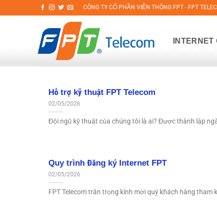
Bỏ
CÔNG TY CỔ PHẦN VIỄN THÔNG FPT - FPT TELE
qua
nội
INTERNET
dung
Hỗ trợ kỹ thuật FPT Telecom
02/05/2026
Đội ngũ kỹ thuật của chúng tôi là ai? Được thành lập ngà
Quy trình Đăng ký Internet FPT
02/05/2026
FPT Telecom trân trọng kính mời quý khách hàng tham khả