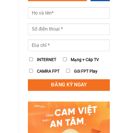
INTERNET
Mạng + Cáp TV
CAMRA FPT
Gói FPT Play