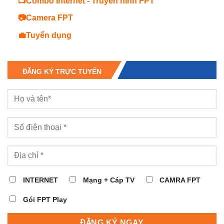
📺Combo Internet - Truyền hình FPT
📷Camera FPT
💼Tuyển dụng
ĐĂNG KÝ TRỰC TUYẾN
INTERNET
Mạng + Cáp TV
CAMRA FPT
Gói FPT Play