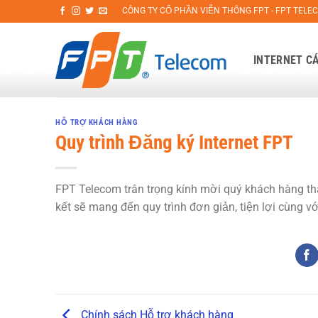
Bỏ
CÔNG TY CỔ PHẦN VIỄN THÔNG FPT - FPT TELE
qua
nội
INTERNET C
dung
HỖ TRỢ KHÁCH HÀNG
Quy trình Đăng ký Internet FPT
FPT Telecom trân trọng kính mời quý khách hàng th
kết sẽ mang đến quy trình đơn giản, tiện lợi cùng v
Chính sách Hỗ trợ khách hàng