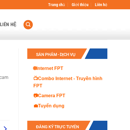
Trang chủ
Giới thiệu
Liên hệ
LIÊN HỆ
SẢN PHẨM - DỊCH VỤ
🌐Internet FPT
 cam
📺Combo Internet - Truyền hình
FPT
📷Camera FPT
💼Tuyển dụng
ĐĂNG KÝ TRỰC TUYẾN
m