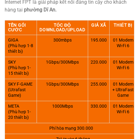
Internet FPT là giải pháp kết nối đáng tin cậy cho khách
hàng tại
phường Dĩ An.
TÊN GÓI
TỐC ĐỘ
GIÁ XÃ
THIẾT BỊ
CƯỚC
DOWNLOAD/UPLOAD
GIGA
300mbps
195.000
01 Modem
(Phù hợp 1-8
Wi-Fi 6
thiết bị)
SKY
1Gbps/300Mbps
220.000
01 Modem
(Phù hợp 1-
Wi-Fi 6
15 thiết bị)
SKY F-GAME
1Gbps/300Mbps
255.000
01 Modem
(Utrafast
+ UltraFast
Game)
Game
META
1000Mbps
330.000
01 Modem
(Phù hợp 1-
Wi-Fi 6
20 thiết bị)
Phí hòa mạng 300.000