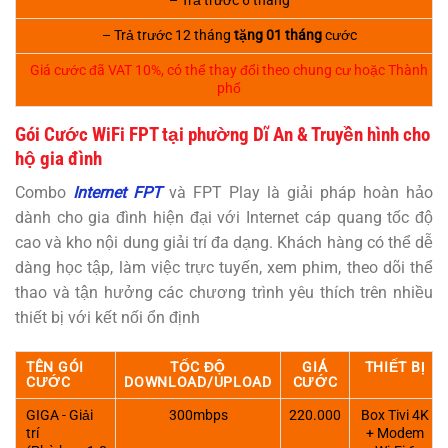
– Trả trước 6 tháng
– Trả trước 12 tháng
tặng 01 tháng
cước
Giá cước đã VAT 10%, có thể thay đổi theo chung cư hoặc Thành
phố
Gói Cước WiFi FPT tại phường Dĩ An & Truyền hình cho
hộ gia đình
Combo
Internet FPT
và FPT Play là giải pháp hoàn hảo
dành cho gia đình hiện đại với Internet cáp quang tốc độ
cao và kho nội dung giải trí đa dạng. Khách hàng có thể dễ
dàng học tập, làm việc trực tuyến, xem phim, theo dõi thể
thao và tận hưởng các chương trình yêu thích trên nhiều
thiết bị với kết nối ổn định
TÊN GÓI
TỐC ĐỘ
GIÁ
THIẾT BỊ
CƯỚC
DOWNLOAD/UPLOAD
CƯỚC
GIGA - Giải
300mbps
220.000
Box Tivi 4K
trí
+ Modem