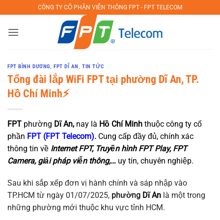
Bỏ
CÔNG TY CỔ PHẦN VIỄN THÔNG FPT - FPT TELECOM
qua
nội
dung
FPT BÌNH DƯƠNG
,
FPT DĨ AN
,
TIN TỨC
Tổng đài lắp WiFi FPT tại phường Dĩ An, TP.
Hồ Chí Minh⚡️
FPT
phường
Dĩ An,
nay là
Hồ Chí Minh
thuộc công ty cổ
phần
FPT (FPT Telecom).
Cung cấp đầy đủ, chính xác
thông tin về
Internet FPT, Truyền hình FPT Play, FPT
Camera, giải pháp viễn thông,…
uy tín, chuyên nghiệp.
Sau khi sắp xếp đơn vị hành chính và sáp nhập vào
TP.HCM từ ngày 01/07/2025,
phường
Dĩ An
là một trong
những phường mới thuộc khu vực tỉnh HCM.