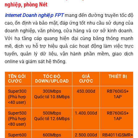
nghiệp, phòng Nét
Internet Doanh nghiệp FPT
mang đến đường truyền tốc độ
cao, ổn định và bảo mật, đáp ứng tốt nhu cầu sử dụng của
doanh nghiệp, văn phòng, cửa hàng và cơ sở kinh doanh.
Với hạ tầng cáp quang hiện đại cùng băng thông mạnh
mẽ, dịch vụ hỗ trợ hiệu quả các hoạt động làm việc trực
tuyến, quản lý dữ liệu, vận hành phần mềm, giao dịch
online và giám sát hệ thống.
TÊN GÓI
TỐC ĐỘ
GIÁ
THIẾT BỊ
CƯỚC
DOWN/UPLOAD
CƯỚC
Super300
300Mbps
450.000đ
RB760iGS+
(Phù hợp
Quốc tế 10.8Mbps
1AP
<40 user)
Super500
500Mbps
1.400.000đ
RB760iGS+
(Phù hợp
Quốc tế 12.6Mbps
1AP
<80 user)
Super600
600Mbps
2.500.000đ
RB4011iGSMR+