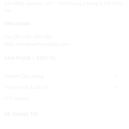
ĐÀ NẴNG Address: 182 – 184 Đường 2 tháng 9, Hải Châu
Tel:
0961442884
Fax: (84-236) 3899 889
Mail: hotrokhachhang@fpt.com
SẢN PHẨM – DỊCH VỤ
Internet Cáp Quang
Truyền hình & Giải Trí
FPT Camera
VỀ CHÚNG TÔI