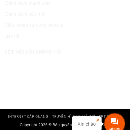
Chính sách thanh toán
Chính sách bảo mật
Điều khoản sử dụng website
Liên hệ
KẾT NỐI VỚI CHÚNG TÔI
INTERNET CÁP QUANG
TRUYỀN HÌNH & GIẢI TRÍ
FPT CAMERA
Xin chào
Copyright 2026 © Bản quyền thuộc FPT TELECOM