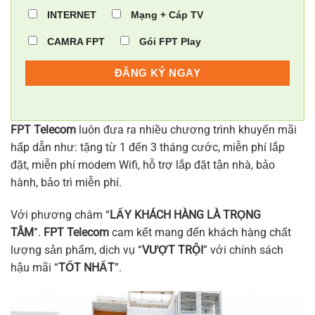
INTERNET
Mạng + Cáp TV
CAMRA FPT
Gói FPT Play
FPT Telecom
luôn đưa ra nhiều chương trình khuyến mãi
hấp dẫn như: tặng từ 1 đến 3 tháng cước, miễn phí lắp
đặt, miễn phí modem Wifi, hỗ trợ lắp đặt tận nhà, bảo
hành, bảo trì miễn phí.
Với phương châm “
LẤY KHÁCH HÀNG LÀ TRỌNG
TÂM
”.
FPT Telecom
cam kết mang đến khách hàng chất
lượng sản phẩm, dịch vụ “
VƯỢT TRỘI
” với chính sách
hậu mãi “
TỐT NHẤT
”.