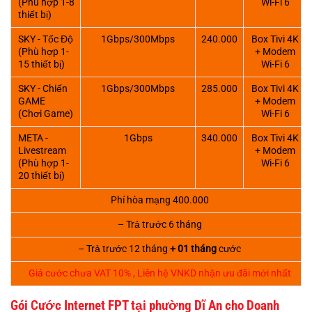
(Phù hợp 1-8
Wi-Fi 6
thiết bị)
SKY - Tốc Độ
1Gbps/300Mbps
240.000
Box Tivi 4K
(Phù hợp 1-
+ Modem
15 thiết bị)
Wi-Fi 6
SKY - Chiến
1Gbps/300Mbps
285.000
Box Tivi 4K
GAME
+ Modem
(Chơi Game)
Wi-Fi 6
META -
1Gbps
340.000
Box Tivi 4K
Livestream
+ Modem
(Phù hợp 1-
Wi-Fi 6
20 thiết bị)
Phí hòa mạng 400.000
– Trả trước 6 tháng
– Trả trước 12 tháng
+ 01 tháng
cước
Giá cước chưa VAT 10% , Liên hệ VNKD nhận ưu đãi mới nhất
Gói Cước Internet FPT tại phường Dĩ An cho Doanh