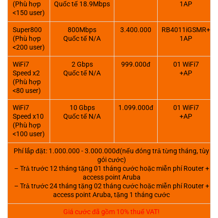
(Phù hợp
Quốc tế 18.9Mbps
1AP
<150 user)
Super800
800Mbps
3.400.000
RB4011iGSMR+
(Phù hợp
Quốc tế N/A
1AP
<200 user)
WiFi7
2 Gbps
999.000đ
01 WiFi7
Speed x2
Quốc tế N/A
+AP
(Phù hợp
<80 user)
WiFi7
10 Gbps
1.099.000đ
01 WiFi7
Speed x10
Quốc tế N/A
+AP
(Phù hợp
<100 user)
Phí lắp đặt: 1.000.000 - 3.000.000đ(nếu đóng trả từng tháng, tùy
gói cước)
– Trả trước 12 tháng tặng 01 tháng cước hoặc miễn phí Router +
access point Aruba
– Trả trước 24 tháng tặng 02 tháng cước hoặc miễn phí Router +
access point Aruba, tặng 1 tháng cước
Giá cước đã gồm 10% thuế VAT!