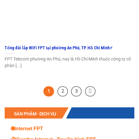
Tổng đài lắp WiFi FPT tại phường An Phú, TP. Hồ Chí Minh⚡️
FPT Telecom phường An Phú, nay là Hồ Chí Minh thuộc công ty cổ
phần [...]
1
2
3
SẢN PHẨM - DỊCH VỤ
🌐Internet FPT