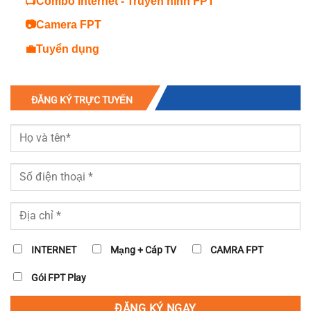
📺Combo Internet - Truyền hình FPT
📷Camera FPT
💼Tuyển dụng
ĐĂNG KÝ TRỰC TUYẾN
INTERNET
Mạng + Cáp TV
CAMRA FPT
Gói FPT Play