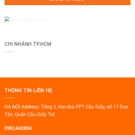
CHI NHÁNH TP.HCM
THÔNG TIN LIÊN HỆ
HÀ NỘI Address: Tầng 2, tòa nhà FPT Cầu Giấy, số 17 Duy
Tân, Quận Cầu Giấy Tel:
0961442884