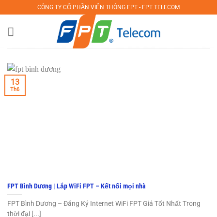
Bỏ
CÔNG TY CỔ PHẦN VIỄN THÔNG FPT - FPT TELECOM
qua
nội
dung
13
Th6
FPT Bình Dương | Lắp WiFi FPT – Kết nối mọi nhà
FPT Bình Dương – Đăng Ký Internet WiFi FPT Giá Tốt Nhất Trong
thời đại [...]