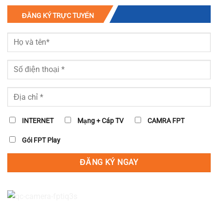
ĐĂNG KÝ TRỰC TUYẾN
INTERNET
Mạng + Cáp TV
CAMRA FPT
Gói FPT Play