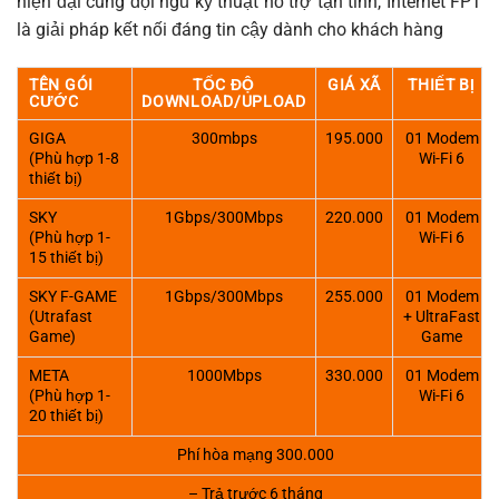
hiện đại cùng đội ngũ kỹ thuật hỗ trợ tận tình, Internet FPT
là giải pháp kết nối đáng tin cậy dành cho khách hàng
TÊN GÓI
TỐC ĐỘ
GIÁ XÃ
THIẾT BỊ
CƯỚC
DOWNLOAD/UPLOAD
GIGA
300mbps
195.000
01 Modem
(Phù hợp 1-8
Wi-Fi 6
thiết bị)
SKY
1Gbps/300Mbps
220.000
01 Modem
(Phù hợp 1-
Wi-Fi 6
15 thiết bị)
SKY F-GAME
1Gbps/300Mbps
255.000
01 Modem
(Utrafast
+ UltraFast
Game)
Game
META
1000Mbps
330.000
01 Modem
(Phù hợp 1-
Wi-Fi 6
20 thiết bị)
Phí hòa mạng 300.000
– Trả trước 6 tháng