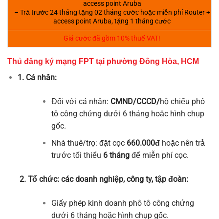
access point Aruba
– Trả trước 24 tháng tặng 02 tháng cước hoặc miễn phí Router +
access point Aruba, tặng 1 tháng cước
Giá cước đã gồm 10% thuế VAT!
Thủ đăng ký mạng FPT tại phường Đông Hòa, HCM
1. Cá nhân:
Đối với cá nhân:
CMND/CCCD/
hộ chiếu phô
tô công chứng dưới 6 tháng hoặc hình chụp
gốc.
Nhà thuê/trọ: đặt cọc
660.000đ
hoặc nên trả
trước tối thiểu
6 tháng
để miễn phí cọc.
2. Tổ chức: các doanh nghiệp, công ty, tập đoàn:
Giấy phép kinh doanh phô tô công chứng
dưới 6 tháng hoặc hình chụp gốc.