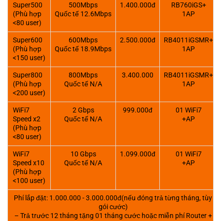
Super500
500Mbps
1.400.000đ
RB760iGS+
(Phù hợp
Quốc tế 12.6Mbps
1AP
<80 user)
Super600
600Mbps
2.500.000đ
RB4011iGSMR+
(Phù hợp
Quốc tế 18.9Mbps
1AP
<150 user)
Super800
800Mbps
3.400.000
RB4011iGSMR+
(Phù hợp
Quốc tế N/A
1AP
<200 user)
WiFi7
2 Gbps
999.000đ
01 WiFi7
Speed x2
Quốc tế N/A
+AP
(Phù hợp
<80 user)
WiFi7
10 Gbps
1.099.000đ
01 WiFi7
Speed x10
Quốc tế N/A
+AP
(Phù hợp
<100 user)
Phí lắp đặt: 1.000.000 - 3.000.000đ(nếu đóng trả từng tháng, tùy
gói cước)
– Trả trước 12 tháng tặng 01 tháng cước hoặc miễn phí Router +