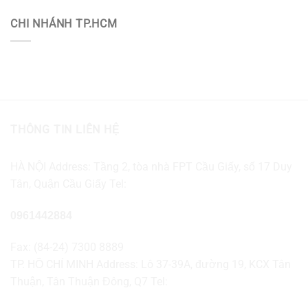
CHI NHÁNH TP.HCM
THÔNG TIN LIÊN HỆ
HÀ NỘI Address: Tầng 2, tòa nhà FPT Cầu Giấy, số 17 Duy
Tân, Quận Cầu Giấy Tel:
0961442884
Fax: (84-24) 7300 8889
TP. HỒ CHÍ MINH Address: Lô 37-39A, đường 19, KCX Tân
Thuận, Tân Thuận Đông, Q7 Tel: