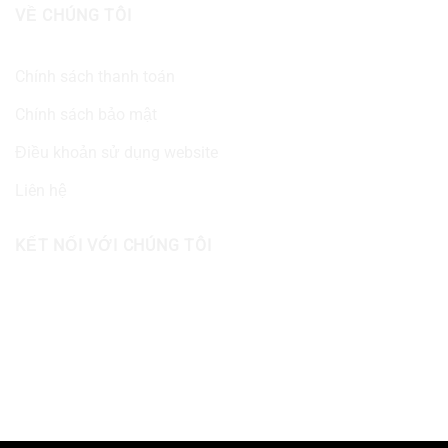
VỀ CHÚNG TÔI
Chính sách thanh toán
Chính sách bảo mật
Điều khoản sử dụng website
Liên hệ
KẾT NỐI VỚI CHÚNG TÔI