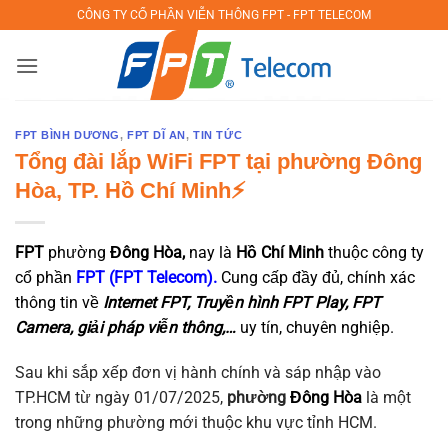
Bỏ
CÔNG TY CỔ PHẦN VIỄN THÔNG FPT - FPT TELECOM
qua
nội
dung
FPT BÌNH DƯƠNG
,
FPT DĨ AN
,
TIN TỨC
Tổng đài lắp WiFi FPT tại phường Đông
Hòa, TP. Hồ Chí Minh⚡️
FPT
phường
Đông Hòa,
nay là
Hồ Chí Minh
thuộc công ty
cổ phần
FPT (FPT Telecom).
Cung cấp đầy đủ, chính xác
thông tin về
Internet FPT, Truyền hình FPT Play, FPT
Camera, giải pháp viễn thông,…
uy tín, chuyên nghiệp.
Sau khi sắp xếp đơn vị hành chính và sáp nhập vào
TP.HCM từ ngày 01/07/2025,
phường
Đông Hòa
là một
trong những phường mới thuộc khu vực tỉnh HCM.