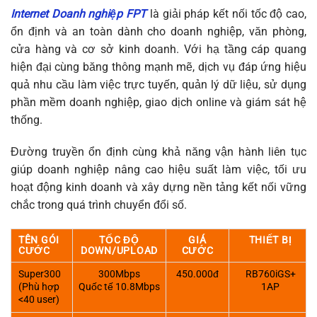
Internet Doanh nghiệp FPT
là giải pháp kết nối tốc độ cao,
ổn định và an toàn dành cho doanh nghiệp, văn phòng,
cửa hàng và cơ sở kinh doanh. Với hạ tầng cáp quang
hiện đại cùng băng thông mạnh mẽ, dịch vụ đáp ứng hiệu
quả nhu cầu làm việc trực tuyến, quản lý dữ liệu, sử dụng
phần mềm doanh nghiệp, giao dịch online và giám sát hệ
thống.
Đường truyền ổn định cùng khả năng vận hành liên tục
giúp doanh nghiệp nâng cao hiệu suất làm việc, tối ưu
hoạt động kinh doanh và xây dựng nền tảng kết nối vững
chắc trong quá trình chuyển đổi số.
TÊN GÓI
TỐC ĐỘ
GIÁ
THIẾT BỊ
CƯỚC
DOWN/UPLOAD
CƯỚC
Super300
300Mbps
450.000đ
RB760iGS+
(Phù hợp
Quốc tế 10.8Mbps
1AP
<40 user)