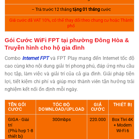
– Trả trước 12 tháng
tặng 01 tháng
cước
Giá cước đã VAT 10%, có thể thay đổi theo chung cư hoặc Thành
phố
Gói Cước WiFi FPT tại phường Đông Hòa &
Truyền hình cho hộ gia đình
Combo
Internet FPT
và FPT Play mang đến Internet tốc độ
cao cùng kho nội dung giải trí phong phú, đáp ứng nhu cầu
học tập, làm việc và giải trí của cả gia đình. Giải pháp tiện
lợi, tiết kiệm chi phí và giúp mọi thành viên tận hưởng trải
nghiệm kết nối ổn định mỗi ngày.
TÊN GÓI
TỐC ĐỘ
GIÁ
THIẾT BỊ
CƯỚC
DOWNLOAD/UPLOAD
CƯỚC
GIGA - Giải
300mbps
220.000
Box Tivi 4K
trí
+ Modem
(Phù hợp 1-8
Wi-Fi 6
thiết bị)