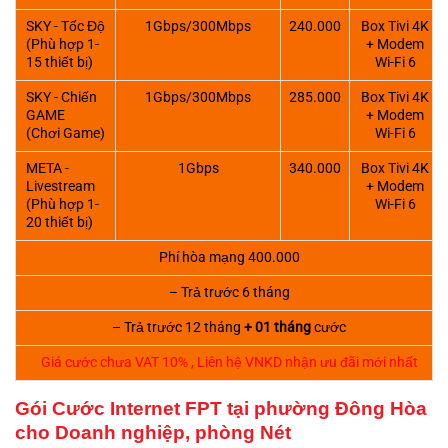
SKY - Tốc Độ
1Gbps/300Mbps
240.000
Box Tivi 4K
(Phù hợp 1-
+ Modem
15 thiết bị)
Wi-Fi 6
SKY - Chiến
1Gbps/300Mbps
285.000
Box Tivi 4K
GAME
+ Modem
(Chơi Game)
Wi-Fi 6
META -
1Gbps
340.000
Box Tivi 4K
Livestream
+ Modem
(Phù hợp 1-
Wi-Fi 6
20 thiết bị)
Phí hòa mạng 400.000
– Trả trước 6 tháng
– Trả trước 12 tháng
+ 01 tháng
cước
Giá cước chưa VAT 10% , Liên hệ VNKD nhận ưu đãi mới nhất
Gói Cước Internet FPT tại phường Đông Hòa
cho Doanh nghiệp, phòng Nét