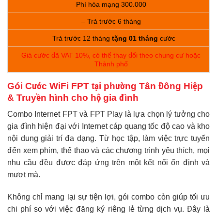
Phí hòa mạng 300.000
– Trả trước 6 tháng
– Trả trước 12 tháng
tặng 01 tháng
cước
Giá cước đã VAT 10%, có thể thay đổi theo chung cư hoặc
Thành phố
Gói Cước WiFi FPT tại phường Tân Đông Hiệp
& Truyền hình cho hộ gia đình
Combo Internet FPT và FPT Play là lựa chọn lý tưởng cho
gia đình hiện đại với Internet cáp quang tốc độ cao và kho
nội dung giải trí đa dạng. Từ học tập, làm việc trực tuyến
đến xem phim, thể thao và các chương trình yêu thích, mọi
nhu cầu đều được đáp ứng trên một kết nối ổn định và
mượt mà.
Không chỉ mang lại sự tiện lợi, gói combo còn giúp tối ưu
chi phí so với việc đăng ký riêng lẻ từng dịch vụ. Đây là