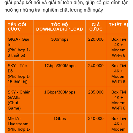
giải pháp kết nối và giải trí toàn diện, giúp cả gia đình tận
hưởng những trải nghiệm chất lượng mỗi ngày
TÊN GÓI
TỐC ĐỘ
GIÁ
THIẾT BỊ
CƯỚC
DOWNLOAD/UPLOAD
CƯỚC
GIGA - Giải
300mbps
220.000
Box Tivi
trí
4K +
(Phù hợp 1-
Modem
8 thiết bị)
Wi-Fi 6
SKY - Tốc
1Gbps/300Mbps
240.000
Box Tivi
Độ
4K +
(Phù hợp 1-
Modem
15 thiết bị)
Wi-Fi 6
SKY - Chiến
1Gbps/300Mbps
285.000
Box Tivi
GAME
4K +
(Chơi
Modem
Game)
Wi-Fi 6
META -
1Gbps
340.000
Box Tivi
Livestream
4K +
(Phù hợp 1-
Modem