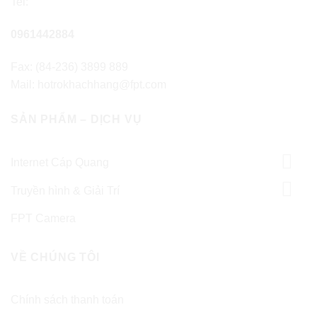
Tel:
0961442884
Fax: (84-236) 3899 889
Mail: hotrokhachhang@fpt.com
SẢN PHẨM – DỊCH VỤ
Internet Cáp Quang
Truyền hình & Giải Trí
FPT Camera
VỀ CHÚNG TÔI
Chính sách thanh toán