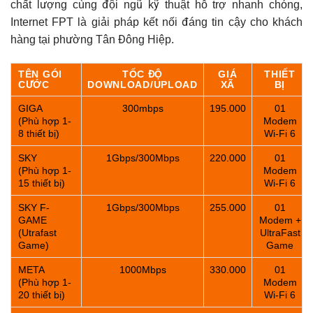
chất lượng cùng đội ngũ kỹ thuật hỗ trợ nhanh chóng,
Internet FPT là giải pháp kết nối đáng tin cậy cho khách
hàng tại phường Tân Đông Hiệp.
TÊN GÓI
TỐC ĐỘ
GIÁ
THIẾT
CƯỚC
DOWNLOAD/UPLOAD
XÃ
BỊ
GIGA
300mbps
195.000
01
(Phù hợp 1-
Modem
8 thiết bị)
Wi-Fi 6
SKY
1Gbps/300Mbps
220.000
01
(Phù hợp 1-
Modem
15 thiết bị)
Wi-Fi 6
SKY F-
1Gbps/300Mbps
255.000
01
GAME
Modem +
(Utrafast
UltraFast
Game)
Game
META
1000Mbps
330.000
01
(Phù hợp 1-
Modem
20 thiết bị)
Wi-Fi 6