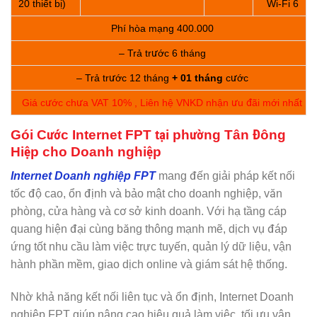
20 thiết bị)
Wi-Fi 6
Phí hòa mạng 400.000
– Trả trước 6 tháng
– Trả trước 12 tháng
+ 01 tháng
cước
Giá cước chưa VAT 10% , Liên hệ VNKD nhận ưu đãi mới nhất
Gói Cước Internet FPT tại phường Tân Đông
Hiệp cho Doanh nghiệp
Internet Doanh nghiệp FPT
mang đến giải pháp kết nối
tốc độ cao, ổn định và bảo mật cho doanh nghiệp, văn
phòng, cửa hàng và cơ sở kinh doanh. Với hạ tầng cáp
quang hiện đại cùng băng thông mạnh mẽ, dịch vụ đáp
ứng tốt nhu cầu làm việc trực tuyến, quản lý dữ liệu, vận
hành phần mềm, giao dịch online và giám sát hệ thống.
Nhờ khả năng kết nối liên tục và ổn định, Internet Doanh
nghiệp FPT giúp nâng cao hiệu quả làm việc, tối ưu vận