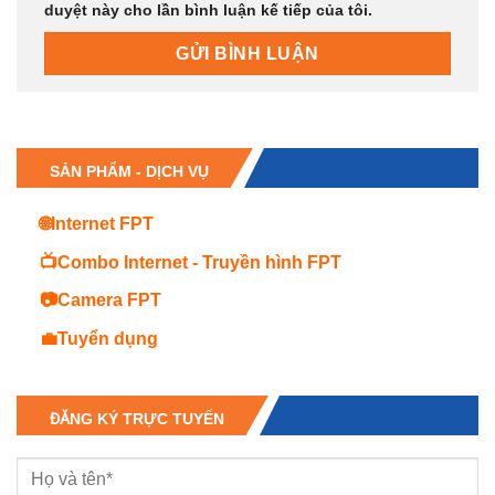
duyệt này cho lần bình luận kế tiếp của tôi.
SẢN PHẨM - DỊCH VỤ
🌐Internet FPT
📺Combo Internet - Truyền hình FPT
📷Camera FPT
💼Tuyển dụng
ĐĂNG KÝ TRỰC TUYẾN