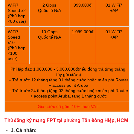
WiFi7
2 Gbps
999.000đ
01 WiFi7
Speed x2
Quốc tế N/A
+AP
(Phù hợp
<80 user)
WiFi7
10 Gbps
1.099.000đ
01 WiFi7
Speed
Quốc tế N/A
+AP
x10
(Phù hợp
<100
user)
Phí lắp đặt: 1.000.000 - 3.000.000đ(nếu đóng trả từng tháng,
tùy gói cước)
– Trả trước 12 tháng tặng 01 tháng cước hoặc miễn phí Router
+ access point Aruba
– Trả trước 24 tháng tặng 02 tháng cước hoặc miễn phí Router
+ access point Aruba, tặng 1 tháng cước
Giá cước đã gồm 10% thuế VAT!
Thủ đăng ký mạng FPT tại phường Tân Đông Hiệp, HCM
1. Cá nhân: