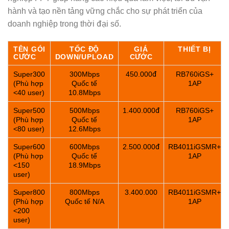
hành và tạo nền tảng vững chắc cho sự phát triển của
doanh nghiệp trong thời đại số.
TÊN GÓI
TỐC ĐỘ
GIÁ
THIẾT BỊ
CƯỚC
DOWN/UPLOAD
CƯỚC
Super300
300Mbps
450.000đ
RB760iGS+
(Phù hợp
Quốc tế
1AP
<40 user)
10.8Mbps
Super500
500Mbps
1.400.000đ
RB760iGS+
(Phù hợp
Quốc tế
1AP
<80 user)
12.6Mbps
Super600
600Mbps
2.500.000đ
RB4011iGSMR+
(Phù hợp
Quốc tế
1AP
<150
18.9Mbps
user)
Super800
800Mbps
3.400.000
RB4011iGSMR+
(Phù hợp
Quốc tế N/A
1AP
<200
user)