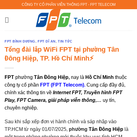
Bỏ
CÔNG TY CỔ PHẦN VIỄN THÔNG FPT - FPT TELECOM
qua
nội
dung
FPT BÌNH DƯƠNG
,
FPT DĨ AN
,
TIN TỨC
Tổng đài lắp WiFi FPT tại phường Tân
Đông Hiệp, TP. Hồ Chí Minh⚡️
FPT
phường
Tân Đông Hiệp,
nay là
Hồ Chí Minh
thuộc
công ty cổ phần
FPT (FPT Telecom).
Cung cấp đầy đủ,
chính xác thông tin về
Internet FPT, Truyền hình FPT
Play, FPT Camera, giải pháp viễn thông,…
uy tín,
chuyên nghiệp.
Sau khi sắp xếp đơn vị hành chính và sáp nhập vào
TP.HCM từ ngày 01/07/2025,
phường
Tân Đông Hiệp
là
một trong những phường mới thuộc khu vực tỉnh HCM.