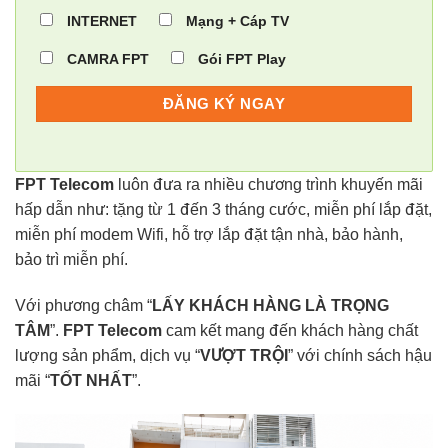
INTERNET
Mạng + Cáp TV
CAMRA FPT
Gói FPT Play
FPT Telecom
luôn đưa ra nhiều chương trình khuyến mãi
hấp dẫn như: tặng từ 1 đến 3 tháng cước, miễn phí lắp đặt,
miễn phí modem Wifi, hỗ trợ lắp đặt tận nhà, bảo hành,
bảo trì miễn phí.
Với phương châm “
LẤY KHÁCH HÀNG LÀ TRỌNG
TÂM
”.
FPT Telecom
cam kết mang đến khách hàng chất
lượng sản phẩm, dịch vụ “
VƯỢT TRỘI
” với chính sách hậu
mãi “
TỐT NHẤT
”.