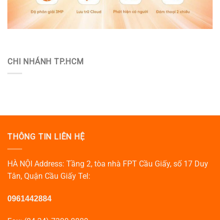
CHI NHÁNH TP.HCM
THÔNG TIN LIÊN HỆ
HÀ NỘI Address: Tầng 2, tòa nhà FPT Cầu Giấy, số 17 Duy
Tân, Quận Cầu Giấy Tel:
0961442884