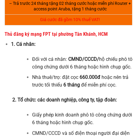
– Trả trước 24 tháng tặng 02 tháng cước hoặc miễn phí Router +
access point Aruba, tặng 1 tháng cước
Giá cước đã gồm 10% thuế VAT!
Thủ đăng ký mạng FPT tại phường Tân Khánh, HCM
1. Cá nhân:
Đối với cá nhân:
CMND/CCCD/
hộ chiếu phô tô
công chứng dưới 6 tháng hoặc hình chụp gốc.
Nhà thuê/trọ: đặt cọc
660.000đ
hoặc nên trả
trước tối thiểu
6 tháng
để miễn phí cọc.
2. Tổ chức: các doanh nghiệp, công ty, tập đoàn:
Giấy phép kinh doanh phô tô công chứng dưới
6 tháng hoặc hình chụp gốc.
CMND/CCCD và số điện thoại người đại diện