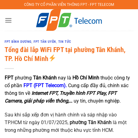
Bỏ
CÔNG TY CỔ PHẦN VIỄN THÔNG FPT - FPT TELECOM
qua
nội
dung
FPT BÌNH DƯƠNG
,
FPT TÂN UYÊN
,
TIN TỨC
Tổng đài lắp WiFi FPT tại phường Tân Khánh,
TP. Hồ Chí Minh
FPT
phường
Tân Khánh
nay là
Hồ Chí Minh
thuộc công ty
cổ phần
FPT (FPT Telecom).
Cung cấp đầy đủ, chính xác
thông tin về
Internet FPT, Truyền hình FPT Play, FPT
Camera, giải pháp viễn thông,…
uy tín, chuyên nghiệp.
Sau khi sắp xếp đơn vị hành chính và sáp nhập vào
TP.HCM từ ngày 01/07/2025,
phường Tân Khánh
là một
trong những phường mới thuộc khu vực tỉnh HCM.