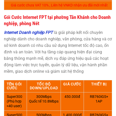
Giá cước chưa VAT 10% , Liên hệ VNKD nhận ưu đãi mới nhất
Gói Cước Internet FPT tại phường Tân Khánh cho Doanh
nghiệp, phòng Nét
Internet Doanh nghiệp FPT
là giải pháp kết nối chuyên
nghiệp dành cho doanh nghiệp, văn phòng, cửa hàng và cơ
sở kinh doanh có nhu cầu sử dụng Internet tốc độ cao, ổn
định và an toàn. Với hạ tầng cáp quang hiện đại cùng
băng thông mạnh mẽ, dịch vụ đáp ứng hiệu quả các hoạt
động làm việc trực tuyến, quản lý dữ liệu, vận hành phần
mềm, giao dịch online và giám sát hệ thống
TÊN GÓI
TỐC ĐỘ
GIÁ CƯỚC
THIẾT BỊ
CƯỚC
DOWN/UPLOAD
Super300
300Mbps
450.000đ
RB760iGS+
(Phù hợp
Quốc tế 10.8Mbps
1AP
<40 user)
Super500
500Mbps
1.400.000đ
RB760iGS+