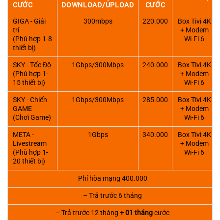
CƯỚC
DOWNLOAD/UPLOAD
CƯỚC
GIGA - Giải
300mbps
220.000
Box Tivi 4K
trí
+ Modem
(Phù hợp 1-8
Wi-Fi 6
thiết bị)
SKY - Tốc Độ
1Gbps/300Mbps
240.000
Box Tivi 4K
(Phù hợp 1-
+ Modem
15 thiết bị)
Wi-Fi 6
SKY - Chiến
1Gbps/300Mbps
285.000
Box Tivi 4K
GAME
+ Modem
(Chơi Game)
Wi-Fi 6
META -
1Gbps
340.000
Box Tivi 4K
Livestream
+ Modem
(Phù hợp 1-
Wi-Fi 6
20 thiết bị)
Phí hòa mạng 400.000
– Trả trước 6 tháng
– Trả trước 12 tháng
+ 01 tháng
cước