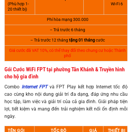
(Phù hợp 1-
Wi-Fi 6
20 thiết bị)
Phí hòa mạng 300.000
– Trả trước 6 tháng
– Trả trước 12 tháng
tặng 01 tháng
cước
Giá cước đã VAT 10%, có thể thay đổi theo chung cư hoặc Thành
phố
Gói Cước WiFi FPT tại phường Tân Khánh & Truyền hình
cho hộ gia đình
Combo
Internet FPT
và FPT Play kết hợp Internet tốc độ
cao cùng kho nội dung giải trí đa dạng, đáp ứng nhu cầu
học tập, làm việc và giải trí của cả gia đình. Giải pháp tiện
lợi, tiết kiệm và mang đến trải nghiệm kết nối ổn định mỗi
ngày.
TÊN GÓI
TỐC ĐỘ
GIÁ
THIẾT BỊ