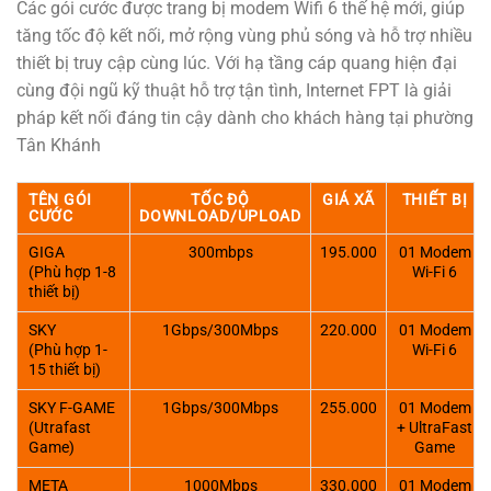
Các gói cước được trang bị modem Wifi 6 thế hệ mới, giúp
tăng tốc độ kết nối, mở rộng vùng phủ sóng và hỗ trợ nhiều
thiết bị truy cập cùng lúc. Với hạ tầng cáp quang hiện đại
cùng đội ngũ kỹ thuật hỗ trợ tận tình, Internet FPT là giải
pháp kết nối đáng tin cậy dành cho khách hàng tại phường
Tân Khánh
TÊN GÓI
TỐC ĐỘ
GIÁ XÃ
THIẾT BỊ
CƯỚC
DOWNLOAD/UPLOAD
GIGA
300mbps
195.000
01 Modem
(Phù hợp 1-8
Wi-Fi 6
thiết bị)
SKY
1Gbps/300Mbps
220.000
01 Modem
(Phù hợp 1-
Wi-Fi 6
15 thiết bị)
SKY F-GAME
1Gbps/300Mbps
255.000
01 Modem
(Utrafast
+ UltraFast
Game)
Game
META
1000Mbps
330.000
01 Modem