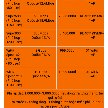
(Phù hợp
Quốc tế 12.6Mbps
1AP
<80 user)
Super600
600Mbps
2.500.000đ
RB4011iGSMR+
(Phù hợp
Quốc tế 18.9Mbps
1AP
<150 user)
Super800
800Mbps
3.400.000
RB4011iGSMR+
(Phù hợp
Quốc tế N/A
1AP
<200 user)
WiFi7
2 Gbps
999.000đ
01 WiFi7
Speed x2
Quốc tế N/A
+AP
(Phù hợp
<80 user)
WiFi7
10 Gbps
1.099.000đ
01 WiFi7
Speed x10
Quốc tế N/A
+AP
(Phù hợp
<100 user)
Phí lắp đặt: 1.000.000 - 3.000.000đ(nếu đóng trả từng tháng, tùy
gói cước)
– Trả trước 12 tháng tặng 01 tháng cước hoặc miễn phí Router +
access point Aruba