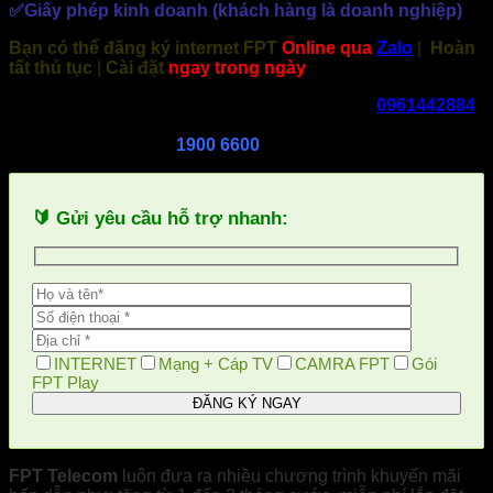
✅Giấy phép kinh doanh (khách hàng là doanh nghiệp)
Bạn có thể đăng ký internet FPT
Online qua
Zalo
|
Hoàn
tất thủ tục
|
Cài đặt
ngay trong ngày
Đăng ký
lắp đặt
mạng internet, wifi
FPT
:
0961442884
Hỗ trợ kỹ thuật
báo hỏng, đóng cước
,
thay đổi
thông
tin khách hàng:
1900 6600
🔰 Gửi yêu cầu hỗ trợ nhanh:
INTERNET
Mạng + Cáp TV
CAMRA FPT
Gói
FPT Play
FPT Telecom
luôn đưa ra nhiều chương trình khuyến mãi