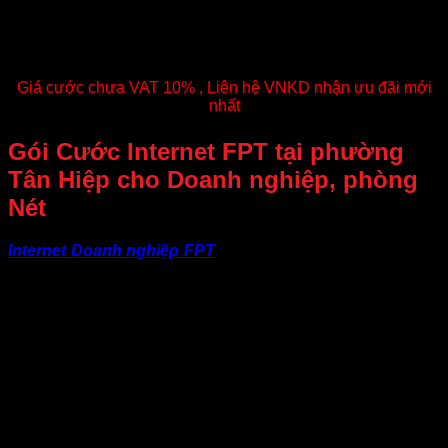
Phí hòa mạng 400.000
– Trả trước 6 tháng
– Trả trước 12 tháng
+ 01 tháng
cước
Giá cước chưa VAT 10% , Liên hệ VNKD nhận ưu đãi mới
nhất
Gói Cước Internet FPT tại phường
Tân Hiệp cho Doanh nghiệp, phòng
Nét
Internet Doanh nghiệp FPT
mang đến giải pháp kết nối tốc
độ cao, ổn định và bảo mật cho doanh nghiệp, văn phòng,
cửa hàng và cơ sở kinh doanh. Với hạ tầng cáp quang hiện
đại cùng băng thông mạnh mẽ, dịch vụ đáp ứng hiệu quả
nhu cầu làm việc trực tuyến, quản lý dữ liệu, vận hành phần
mềm, giao dịch online và giám sát hệ thống.
Đường truyền ổn định cùng khả năng hoạt động liên tục giúp
doanh nghiệp nâng cao hiệu suất làm việc, tối ưu vận hành
và tạo nền tảng vững chắc cho quá trình phát triển trong môi
trường số.