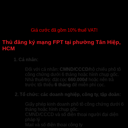
tháng, tùy gói cước)
– Trả trước 12 tháng tặng 01 tháng cước hoặc miễn phí
Router + access point Aruba
– Trả trước 24 tháng tặng 02 tháng cước hoặc miễn phí
Router + access point Aruba, tặng 1 tháng cước
Giá cước đã gồm 10% thuế VAT!
Thủ đăng ký mạng FPT tại phường Tân Hiệp,
HCM
1. Cá nhân:
Đối với cá nhân:
CMND/CCCD/
hộ chiếu phô tô
công chứng dưới 6 tháng hoặc hình chụp gốc.
Nhà thuê/trọ: đặt cọc
660.000đ
hoặc nên trả
trước tối thiểu
6 tháng
để miễn phí cọc.
2. Tổ chức: các doanh nghiệp, công ty, tập đoàn:
Giấy phép kinh doanh phô tô công chứng dưới 6
tháng hoặc hình chụp gốc.
CMND/CCCD và số điện thoại người đại diện
pháp lý
Mail và số điện thoại công ty