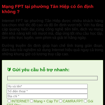
Mạng FPT tại phường Tân Hiệp có ổn định
không ?
Internet FPT tại phường Tân Hiệp được nhiều khách hàng
lựa chọn nhờ tốc độ cao và độ ổn định vượt trội. Với hạ tầng
cáp quang hiện đại cùng công nghệ tiên tiến, dịch vụ mang
đến khả năng kết nối mượt mà, đáp ứng tốt nhu cầu học tập,
làm việc trực tuyến, xem phim và giải trí hằng ngày.
Đường truyền ổn định giúp hạn chế tình trạng gián đoạn,
đảm bảo trải nghiệm sử dụng Internet hiệu quả ngay cả trong
những khung giờ có lượng truy cập cao.
🔰 Gửi yêu cầu hỗ trợ nhanh:
INTERNET
Mạng + Cáp TV
CAMRA FPT
Gói