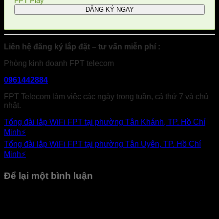
FPT Play
Liên hệ đăng ký lắp đặt – tư vấn miễn phí :
Phòng kinh doanh FPT telecom
0961442884
FPT Telecom làm việc các ngày trong tuần, cả thứ 7 và chủ
nhật.
Tổng đài lắp WiFi FPT tại phường Tân Khánh, TP. Hồ Chí
Minh⚡️
Tổng đài lắp WiFi FPT tại phường Tân Uyên, TP. Hồ Chí
Minh⚡️
Để lại một bình luận
Email của bạn sẽ không được hiển thị công khai.
Các
trường bắt buộc được đánh dấu
*