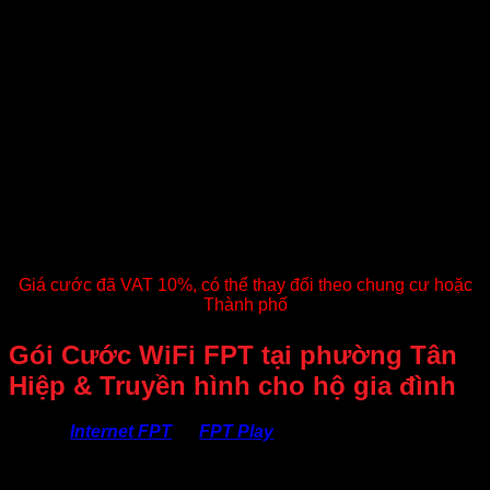
SKY
01 Modem Wi-
(Phù hợp 1-15
1Gbps/300Mbps
220.000
Fi 6
thiết bị)
SKY F-GAME
01 Modem +
(Utrafast
1Gbps/300Mbps
255.000
UltraFast Game
Game)
META
01 Modem Wi-
(Phù hợp 1-20
1000Mbps
330.000
Fi 6
thiết bị)
Phí hòa mạng 300.000
– Trả trước 6 tháng
– Trả trước 12 tháng
tặng 01 tháng
cước
Giá cước đã VAT 10%, có thể thay đổi theo chung cư hoặc
Thành phố
Gói Cước WiFi FPT tại phường Tân
Hiệp & Truyền hình cho hộ gia đình
Combo
Internet FPT
và
FPT Play
là giải pháp kết nối và giải
trí toàn diện dành cho gia đình hiện đại. Với Internet cáp
quang tốc độ cao cùng kho nội dung phong phú từ FPT Play,