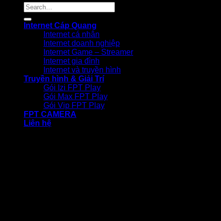
Internet Cáp Quang
Internet cá nhân
Internet doanh nghiệp
Internet Game – Streamer
Internet gia đình
Internet và truyền hình
Truyền hình & Giải Trí
Gói Izi FPT Play
Gói Max FPT Play
Gói Vip FPT Play
FPT CAMERA
Liên hệ