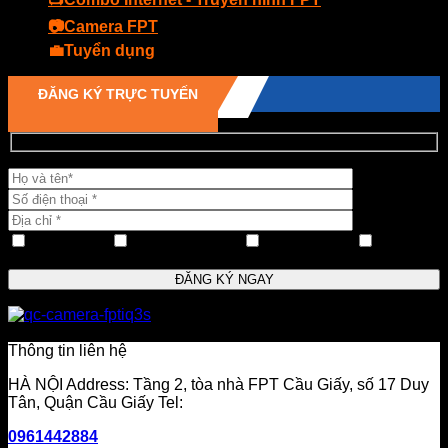
📷Camera FPT
💼Tuyển dụng
ĐĂNG KÝ TRỰC TUYẾN
INTERNET
Mạng + Cáp TV
CAMRA FPT
Gói FPT
Play
CHI NHÁNH TP.HCM
Thông tin liên hệ
HÀ NỘI Address: Tầng 2, tòa nhà FPT Cầu Giấy, số 17 Duy
Tân, Quận Cầu Giấy Tel:
0961442884