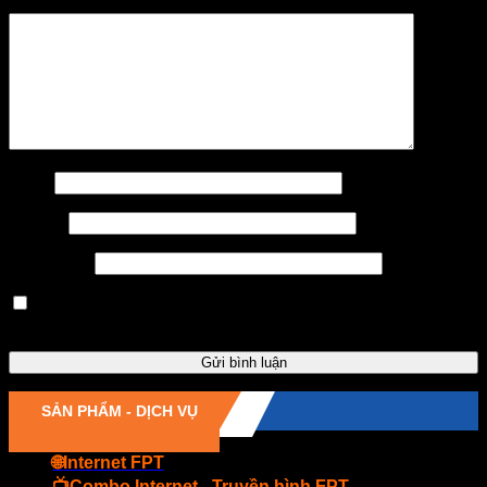
Bình luận
*
Tên
*
Email
*
Trang web
Lưu tên của tôi, email, và trang web trong trình duyệt này
cho lần bình luận kế tiếp của tôi.
SẢN PHẨM - DỊCH VỤ
🌐Internet FPT
📺Combo Internet - Truyền hình FPT