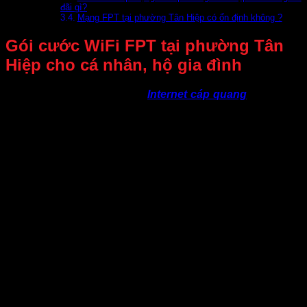
đãi gì?
Mạng FPT tại phường Tân Hiệp có ổn định không ?
Gói cước WiFi FPT tại phường Tân
Hiệp cho cá nhân, hộ gia đình
FPT cung cấp các gói cước
Internet cáp quang
tốc độ cao
tại phường Tân Hiệp, phù hợp cho hộ gia đình, cá nhân, cửa
hàng, văn phòng và doanh nghiệp. Đường truyền ổn định
giúp đáp ứng hiệu quả nhu cầu học tập, làm việc trực tuyến,
giải trí, xem phim, livestream và chơi game mỗi ngày.
Các gói cước được trang bị modem Wifi 6 hiện đại, mang
đến khả năng kết nối mạnh mẽ, phủ sóng rộng và hỗ trợ
nhiều thiết bị sử dụng cùng lúc. Với hạ tầng cáp quang chất
lượng cùng đội ngũ kỹ thuật hỗ trợ nhanh chóng, Internet
FPT là lựa chọn đáng tin cậy cho khách hàng tại phường
Tân Hiệp.
TÊN GÓI
Tốc độ
Giá Xã
Thiết bị
CƯỚC
Download/Upload
GIGA
01 Modem Wi-
(Phù hợp 1-8
300mbps
195.000
Fi 6
thiết bị)