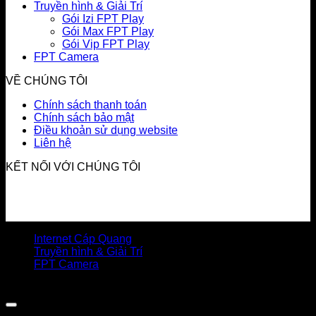
Truyền hình & Giải Trí
Gói Izi FPT Play
Gói Max FPT Play
Gói Vip FPT Play
FPT Camera
VỀ CHÚNG TÔI
Chính sách thanh toán
Chính sách bảo mật
Điều khoản sử dụng website
Liên hệ
KẾT NỐI VỚI CHÚNG TÔI
Internet Cáp Quang
Truyền hình & Giải Trí
FPT Camera
Copyright 2026 © Bản quyền thuộc FPT TELECOM