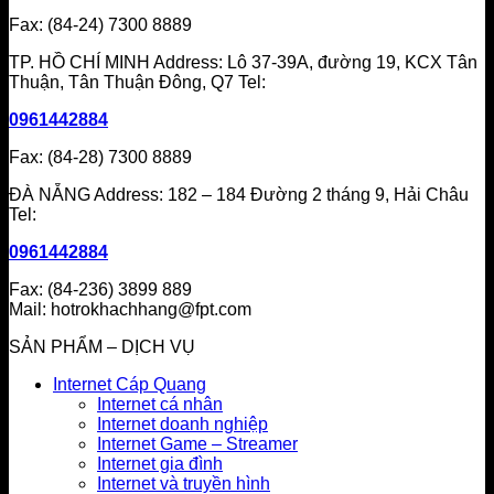
Fax: (84-24) 7300 8889
TP. HỒ CHÍ MINH Address: Lô 37-39A, đường 19, KCX Tân
Thuận, Tân Thuận Đông, Q7 Tel:
0961442884
Fax: (84-28) 7300 8889
ĐÀ NẴNG Address: 182 – 184 Đường 2 tháng 9, Hải Châu
Tel:
0961442884
Fax: (84-236) 3899 889
Mail: hotrokhachhang@fpt.com
SẢN PHẨM – DỊCH VỤ
Internet Cáp Quang
Internet cá nhân
Internet doanh nghiệp
Internet Game – Streamer
Internet gia đình
Internet và truyền hình