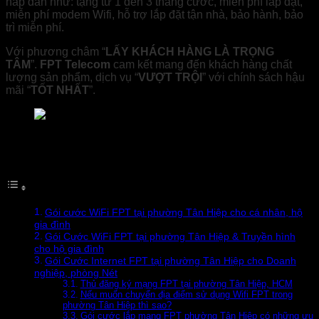
hấp dẫn như: tặng từ 1 đến 3 tháng cước, miễn phí lắp đặt,
miễn phí modem Wifi, hỗ trợ lắp đặt tận nhà, bảo hành, bảo
trì miễn phí.
Với phương châm “
LẤY KHÁCH HÀNG LÀ TRỌNG
TÂM
”.
FPT Telecom
cam kết mang đến khách hàng chất
lượng sản phẩm, dịch vụ “
VƯỢT TRỘI
” với chính sách hậu
mãi “
TỐT NHẤT
”.
FPT mạng Ngoại Hạng Anh đến mọi nhà
Nội dung bài viết
Gói cước WiFi FPT tại phường Tân Hiệp cho cá nhân, hộ
gia đình
Gói Cước WiFi FPT tại phường Tân Hiệp & Truyền hình
cho hộ gia đình
Gói Cước Internet FPT tại phường Tân Hiệp cho Doanh
nghiệp, phòng Nét
Thủ đăng ký mạng FPT tại phường Tân Hiệp, HCM
Nếu muốn chuyển địa điểm sử dụng Wifi FPT trong
phường Tân Hiệp thì sao?
Gói cước lắp mạng FPT phường Tân Hiệp có những ưu