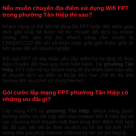
Nếu muốn chuyển địa điểm sử dụng Wifi FPT
trong phường Tân Hiệp thì sao?
Khách hàng có thể liên hệ tổng đài FPT hoặc đến điểm giao
dịch gần nhất để được hỗ trợ chuyển đổi dịch vụ nhanh
chóng. Khi làm thủ tục, khách hàng cần chuẩn bị
CMND/CCCD đối với cá nhân hoặc giấy giới thiệu, giấy tờ
liên quan đối với doanh nghiệp.
Đội ngũ FPT sẽ tiếp nhận yêu cầu, kiểm tra hạ tầng và thực
hiện chuyển đổi theo quy trình hiện hành. Tại
phường Tân
Hiệp
, FPT luôn hỗ trợ khách hàng tối đa nhằm đảm bảo việc
di chuyển dịch vụ diễn ra thuận tiện, hạn chế tối đa ảnh
hưởng đến quá trình sử dụng Internet.
Gói cước lắp mạng FPT phường Tân Hiệp có
những ưu đãi gì?
Lắp mạng FPT tại
phường Tân Hiệp
, khách hàng được
hưởng nhiều ưu đãi hấp dẫn như modem Wifi 6 hiện đại và
các chương trình khuyến mãi theo từng thời điểm. Kết hợp
tốc độ cao, kết nối ổn định và dịch vụ hỗ trợ tận tình, FPT
mang đến giải pháp Internet chất lượng với chi phí hợp lý.