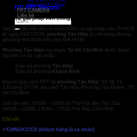
FPT
phường
Tân Hiệp
nay là
Hồ Chí Minh
thuộc công ty cổ
Gói Vip FPT Play
phần
FPT (FPT Telecom).
Cung cấp đầy đủ, chính xác
FPT CAMERA
thông tin về
Internet FPT, Truyền hình FPT Play, FPT
Liên hệ
Camera, giải pháp viễn thông,…
uy tín, chuyên nghiệp.
Sau khi sắp xếp đơn vị hành chính và sáp nhập vào TP.HCM
từ ngày 01/07/2025,
phường Tân Hiệp
là một trong những
phường mới thuộc khu vực tỉnh HCM.
Phường Tân Hiệp
nay thuộc
Tp Hồ Chí Minh
được thành
lập trên cơ sở sáp nhập:
Toàn bộ phường
Tân Hiệp
Toàn bộ phường
Khánh Bình
Địa chỉ giao dịch FPT tại
phường
Tân Hiệp:
Số 39, Tổ
2,Đường DT746, khu phố Tân Hóa, Phường Tân Khánh, TP.
Hồ Chí Minh
Giờ làm việc: 07h30 – 18h00 từ Thứ Hai đến Thứ Sáu.
08h00 – 12h00, 13h30 – 17h30 Thứ Bảy, Chủ Nhật
Chỉ với:
✅CMND/CCCD (khách hàng là cá nhân)